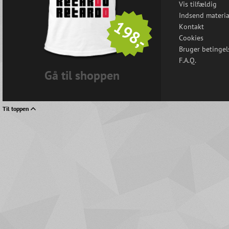
Vis tilfældig
Indsend materia
198,-
Kontakt
Cookies
Bruger betingel
F.A.Q.
Gå til shoppen
Til toppen