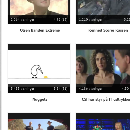
2.064 visninger
4.92 (13)
1.210 visninger
3.25
Olsen Banden Extreme
Kenned Scorer Kassen
3.455 visninger
3.84 (31)
4.186 visninger
4.50 
Nuggets
CSI har styr på IT udtrykke