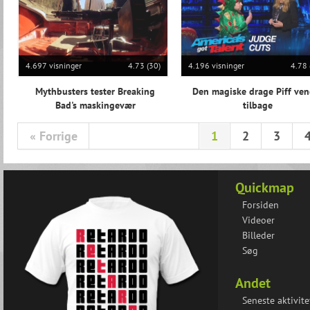
4.697 visninger
4.73 (30)
4.196 visninger
4.78 
Mythbusters tester Breaking
Den magiske drage Piff ven
Bad's maskingevær
tilbage
« Forrige
1
2
3
Quickmap
Forsiden
Videoer
Billeder
Søg
Andet
Seneste aktivite