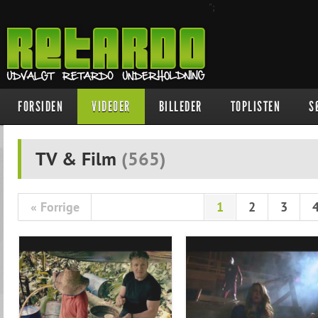
";
FORSIDEN
VIDEOER
BILLEDER
TOPLISTEN
S
TV & Film
(
565
)
« Forrige
1
2
3