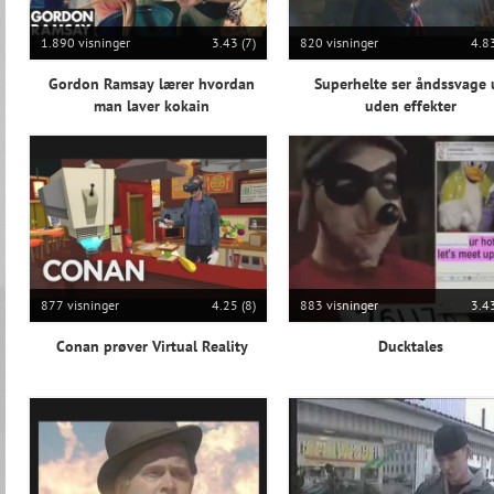
1.890 visninger
3.43 (7)
820 visninger
4.83
Gordon Ramsay lærer hvordan
Superhelte ser åndssvage 
man laver kokain
uden effekter
877 visninger
4.25 (8)
883 visninger
3.43
Conan prøver Virtual Reality
Ducktales