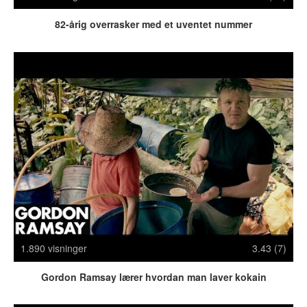
Politi & Militær
Reklamer
82-årig overrasker med et uventet nummer
Rusland
Sketches & Stand-Up
Skjult Kamera & Pranks
Syge Skills
TV & Film
Bedst bedømte
Flest visninger
Mest delte
Mest omtalte
Billeder
1.890 visninger
3.43 (7)
Nyeste billeder
Gordon Ramsay lærer hvordan man laver kokain
Biler & Motor
Computere