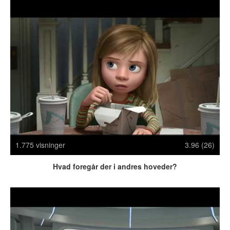
Crazy Stuff
Dyr
Facebook mm.
Illusioner
Kodak Moments
Memes
Mennesker
Nasty Shit!
Owned & Fail!
Rage Face
SMS & Autocorrect
1.775 visninger
3.96 (26)
Tattoos
Hvad foregår der i andres hoveder?
Tegninger
Bedst bedømte
Flest visninger
Mest delte
Mest omtalte