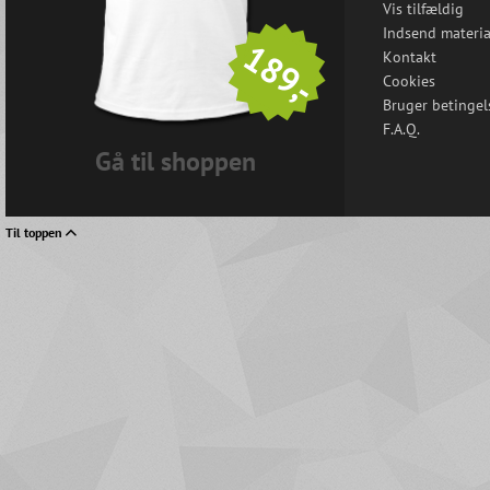
Vis tilfældig
Indsend materia
189,-
Kontakt
Cookies
Bruger betingel
F.A.Q.
Gå til shoppen
Til toppen