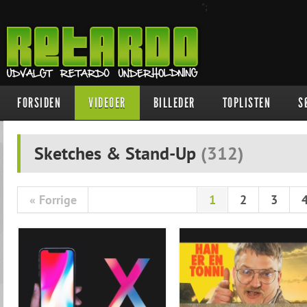
";
FORSIDEN
VIDEOER
BILLEDER
TOPLISTEN
S
Sketches & Stand-Up
(
312
)
« Forrige
1
2
3