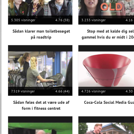
5.305 visninger
4.76 (38)
3.233 visninger
4.16 
Sådan klarer man toiletbesøget
Stop med at kalde dig sel
på roadtrip
gammel hvis du er midt i 20
7.519 visninger
4.66 (44)
4.726 visninger
4.30 
Sådan føles det at være ude af
Coca-Cola Social Media Gu
form i fitness centret