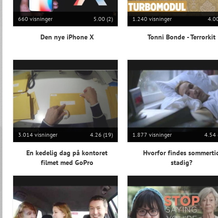
660 visninger
5.00 (2)
1.240 visninger
4.00
Den nye iPhone X
Tonni Bonde - Terrorkit
3.014 visninger
4.26 (19)
1.877 visninger
4.54 
En kedelig dag på kontoret
Hvorfor findes sommerti
filmet med GoPro
stadig?