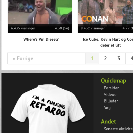
6.435 visninger
4.30 (54)
8.432 visninger
4.77 (
Where's Vin Diesel?
Ice Cube, Kevin Hart og Co
deler et lift
« Forrige
1
2
3
Quickmap
Forsiden
Videoer
Billeder
Søg
Andet
Seneste aktivite