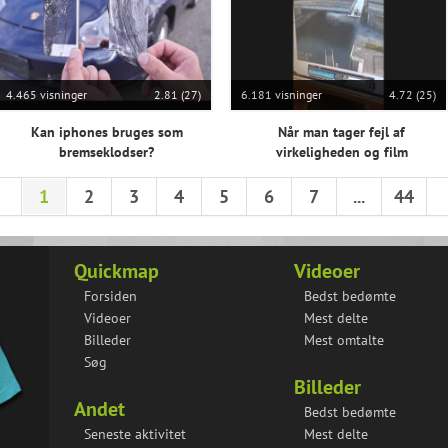
4.465 visninger
2.81 (27)
6.181 visninger
4.72 (25)
Kan iphones bruges som
Når man tager fejl af
bremseklodser?
virkeligheden og film
1
2
3
4
5
6
7
...
44
Quickmap
Videoer
Forsiden
Bedst bedømte
Videoer
Mest delte
Billeder
Mest omtalte
Søg
Billeder
Andet
Bedst bedømte
Seneste aktivitet
Mest delte