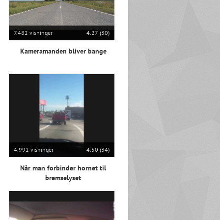
7.482 visninger
4.27 (30)
Kameramanden bliver bange
4.991 visninger
4.50 (34)
Når man forbinder hornet til
bremselyset