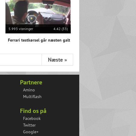
5.993 visninger
4.42 (33)
Ferrari testkørsel går næsten galt
Næste »
Partnere
Amino
Multiflash
Find os på
Facebook
Twitter
Google+