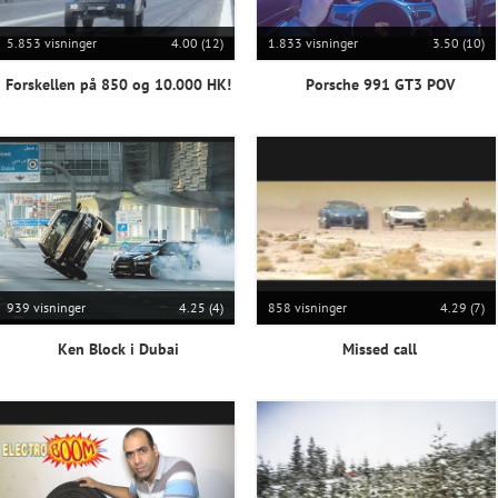
5.853 visninger
4.00 (12)
1.833 visninger
3.50 (10)
Forskellen på 850 og 10.000 HK!
Porsche 991 GT3 POV
939 visninger
4.25 (4)
858 visninger
4.29 (7)
Ken Block i Dubai
Missed call