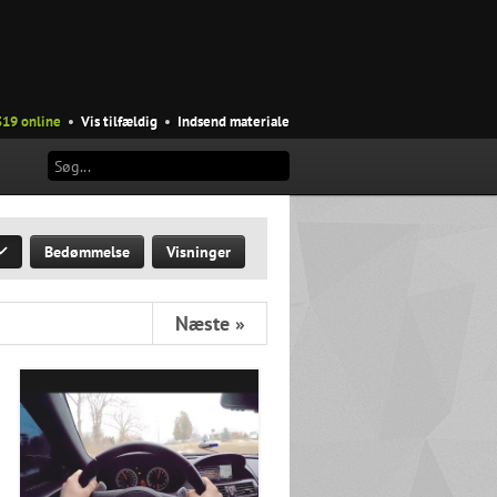
319 online
•
Vis tilfældig
•
Indsend materiale
Bedømmelse
Visninger
Næste »