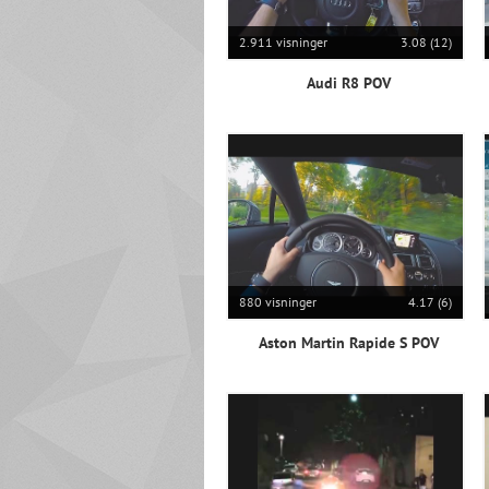
2.911 visninger
3.08 (12)
Audi R8 POV
880 visninger
4.17 (6)
Aston Martin Rapide S POV