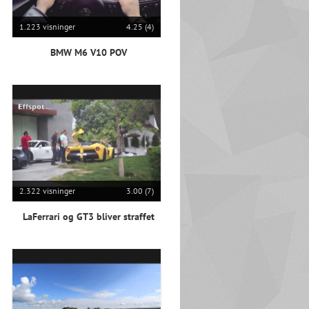
1.223 visninger
4.25 (4)
BMW M6 V10 POV
2.322 visninger
3.00 (7)
LaFerrari og GT3 bliver straffet