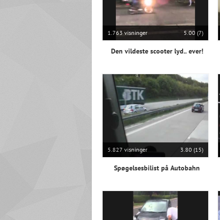
1.763 visninger
5.00 (7)
Den vildeste scooter lyd.. ever!
5.827 visninger
3.80 (15)
Spøgelsesbilist på Autobahn