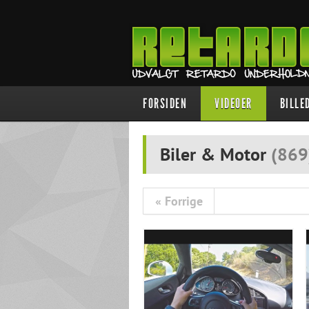
FORSIDEN
VIDEOER
BILLE
Biler & Motor
(
869
« Forrige