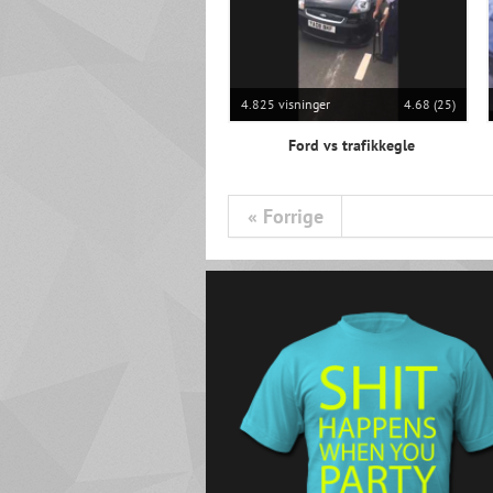
4.825 visninger
4.68 (25)
Ford vs trafikkegle
« Forrige