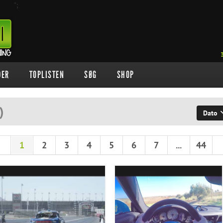
";
DER
TOPLISTEN
SØG
SHOP
)
Dato
1
2
3
4
5
6
7
...
44