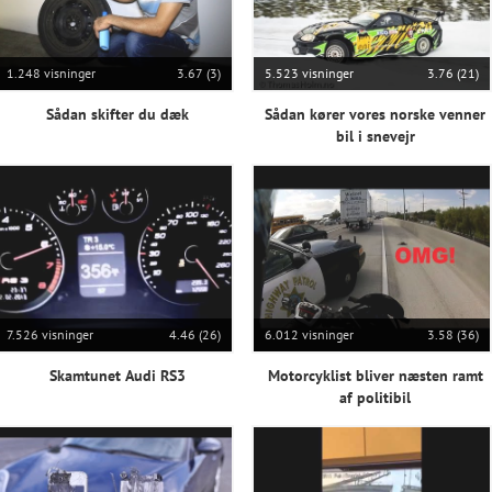
1.248 visninger
3.67 (3)
5.523 visninger
3.76 (21)
Sådan skifter du dæk
Sådan kører vores norske venner
bil i snevejr
7.526 visninger
4.46 (26)
6.012 visninger
3.58 (36)
Skamtunet Audi RS3
Motorcyklist bliver næsten ramt
af politibil