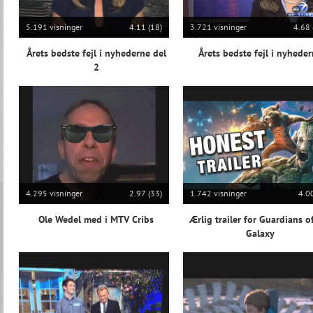
5.191 visninger
4.11 (18)
3.721 visninger
4.68 
Årets bedste fejl i nyhederne del
Årets bedste fejl i nyhede
2
4.295 visninger
2.97 (33)
1.742 visninger
4.00
Ole Wedel med i MTV Cribs
Ærlig trailer for Guardians o
Galaxy