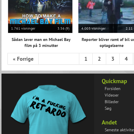
1.761 visninger
3.56 (9)
4.003 visninger
2.11 
Sådan laver man en Michael Bay
Reporter bliver ramt af bil 
film på 3 minutter
optagelserne
« Forrige
1
2
3
4
Quickmap
Forsiden
Videoer
Billeder
Søg
Andet
Seneste aktivite