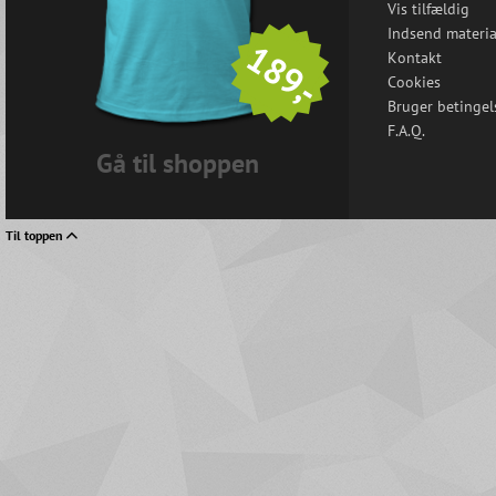
Vis tilfældig
Indsend materia
189,-
Kontakt
Cookies
Bruger betingel
F.A.Q.
Gå til shoppen
Til toppen