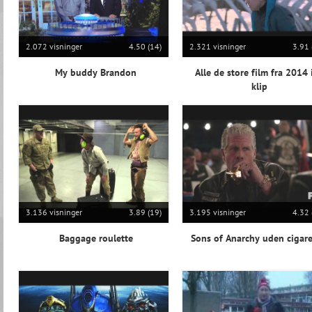
2.072 visninger
4.50 (14)
2.321 visninger
3.91 
My buddy Brandon
Alle de store film fra 2014 
klip
3.136 visninger
3.89 (19)
3.195 visninger
4.32 
Baggage roulette
Sons of Anarchy uden cigare