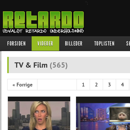
";
FORSIDEN
VIDEOER
BILLEDER
TOPLISTEN
S
TV & Film
(
565
)
« Forrige
1
2
3
4