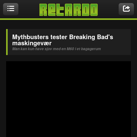
Videoer
Mythbusters tester Breaking Bad's
maskingevær
Man kan kun have sjov med en M60 i et bagagerum
Nyeste videoer
Biler & Motor
Crazy Stuff
Druk & Stoffer
Dyr
Ekstremt Sort!
Gaming & Geeky
Mennesker
Musikbutikken
Nasty Shit!
Owned & Fail!