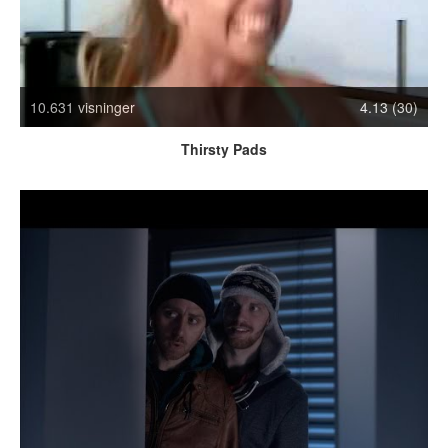
Crazy Stuff
Dyr
Facebook mm.
Illusioner
10.631 visninger
4.13 (30)
Kodak Moments
Memes
Thirsty Pads
Mennesker
Nasty Shit!
Owned & Fail!
Rage Face
SMS & Autocorrect
Tattoos
Tegninger
Bedst bedømte
Flest visninger
Mest delte
Mest omtalte