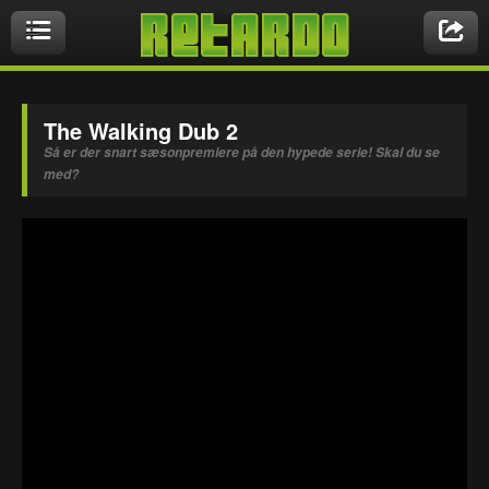
Videoer
The Walking Dub 2
Så er der snart sæsonpremiere på den hypede serie! Skal du se
med?
Nyeste videoer
Biler & Motor
Crazy Stuff
Druk & Stoffer
Dyr
Ekstremt Sort!
Gaming & Geeky
Mennesker
Musikbutikken
Nasty Shit!
Owned & Fail!