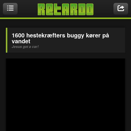
Videoer
1600 hestekræfters buggy kører på
vandet
Jesus got a car!
Nyeste videoer
Biler & Motor
Crazy Stuff
Druk & Stoffer
Dyr
Ekstremt Sort!
Gaming & Geeky
Mennesker
Musikbutikken
Nasty Shit!
Owned & Fail!