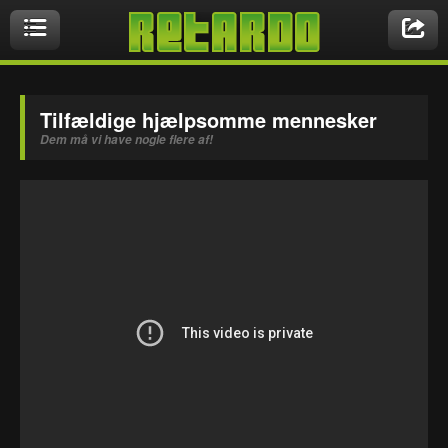
Videoer
Tilfældige hjælpsomme mennesker
Dem må vi have nogle flere af!
Nyeste videoer
Biler & Motor
Crazy Stuff
Druk & Stoffer
Dyr
Ekstremt Sort!
Gaming & Geeky
Mennesker
Musikbutikken
Nasty Shit!
Owned & Fail!