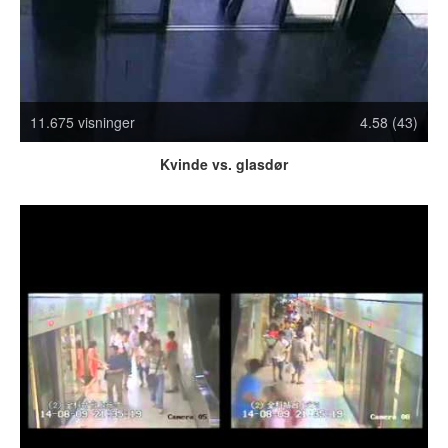
Crazy Stuff
Dyr
Facebook mm.
Illusioner
11.675 visninger
4.58 (43)
Kodak Moments
Memes
Kvinde vs. glasdør
Mennesker
Nasty Shit!
Owned & Fail!
Rage Face
SMS & Autocorrect
Tattoos
Tegninger
Bedst bedømte
Flest visninger
Mest delte
Mest omtalte