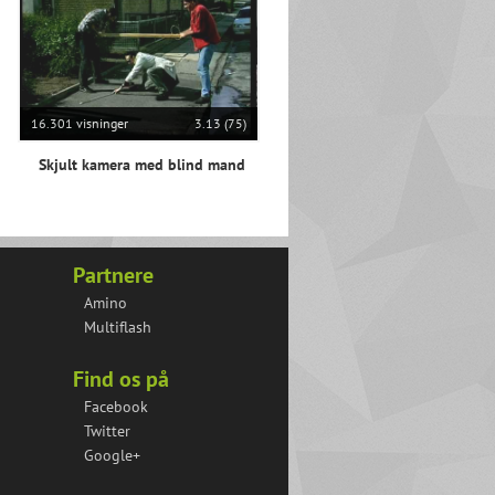
16.301 visninger
3.13 (75)
Skjult kamera med blind mand
Partnere
Amino
Multiflash
Find os på
Facebook
Twitter
Google+