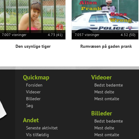
7.007 visninger
4.73 (41)
7.057 visninger
4.52 (50)
Den usynlige tiger
Rumvæsen på gaden prank
Quickmap
Videoer
Forsiden
Bedst bedømte
Videoer
Mest delte
Billeder
Mest omtalte
Søg
Billeder
Andet
Bedst bedømte
Seneste aktivitet
Mest delte
Vis tilfældig
Mest omtalte