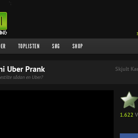
";
DER
TOPLISTEN
SØG
SHOP
i Uber Prank
Skjult K
bestilte sådan en Uber?
1.622
V