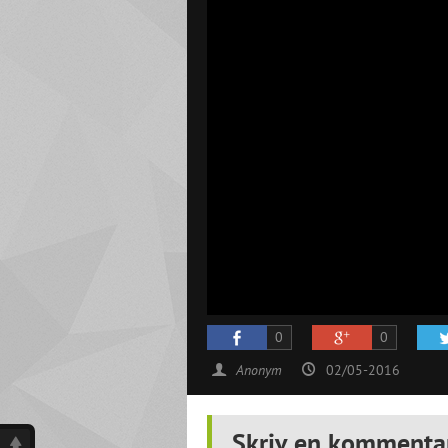
0
0
Anonym
02/05-2016
Skriv en kommenta