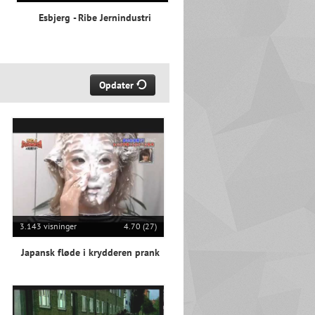
Esbjerg - Ribe Jernindustri
Opdater
3.143 visninger
4.70 (27)
Japansk fløde i krydderen prank