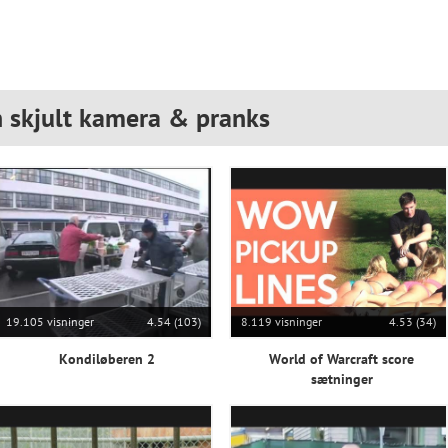
n skjult kamera & pranks
19.105 visninger
4.54 (103)
8.119 visninger
4.53 (34)
Kondiløberen 2
World of Warcraft score
sætninger