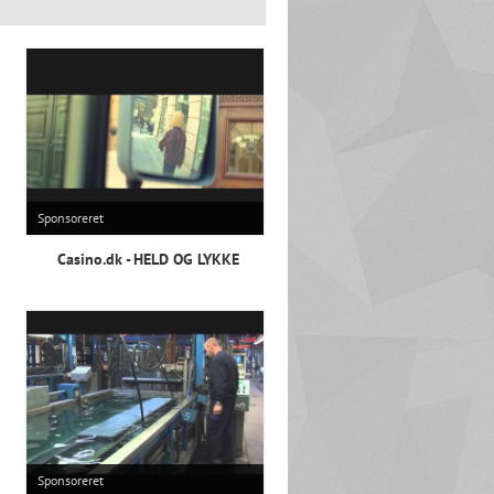
Sponsoreret
Casino.dk - HELD OG LYKKE
Sponsoreret