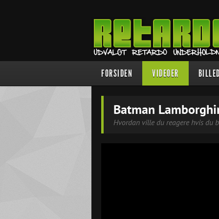
FORSIDEN
VIDEOER
BILLE
Batman Lamborghin
Hvordan ville du reagere hvis du 