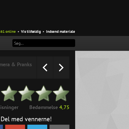
361 online
•
Vis tilfældig
•
Indsend materiale
amera & Pranks
isninger
Bedømmelse
4,75
Del med vennerne!