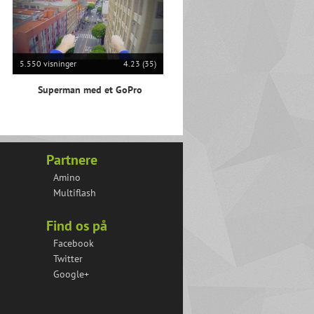
5.550 visninger
4.23 (35)
Superman med et GoPro
Partnere
Amino
Multiflash
Find os på
Facebook
Twitter
Google+
Ægte rock and roll stil!
Ægte