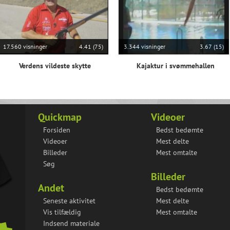
17.560 visninger
4.41 (75)
3.344 visninger
3.67 (15)
Verdens vildeste skytte
Kajaktur i svømmehallen
Quickmap
Videoer
Forsiden
Bedst bedømte
Videoer
Mest delte
Billeder
Mest omtalte
Søg
Billeder
Andet
Bedst bedømte
Seneste aktivitet
Mest delte
Vis tilfældig
Mest omtalte
Indsend materiale