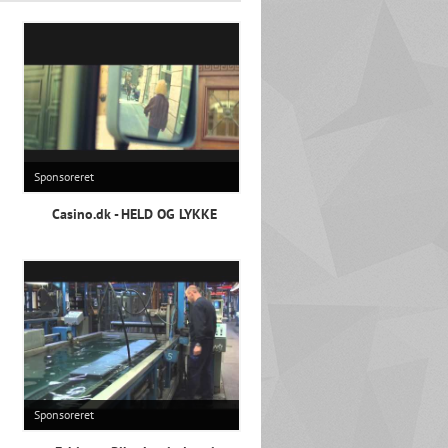
Sponsoreret
Casino.dk - HELD OG LYKKE
Sponsoreret