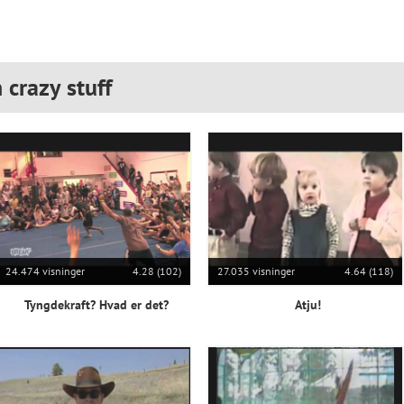
 crazy stuff
24.474 visninger
4.28 (102)
27.035 visninger
4.64 (118)
Tyngdekraft? Hvad er det?
Atju!