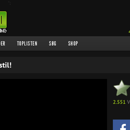
";
DER
TOPLISTEN
SØG
SHOP
til!
2.551
V