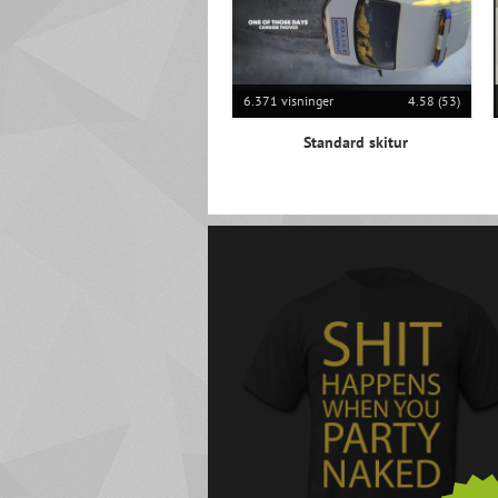
6.371 visninger
4.58 (53)
Standard skitur