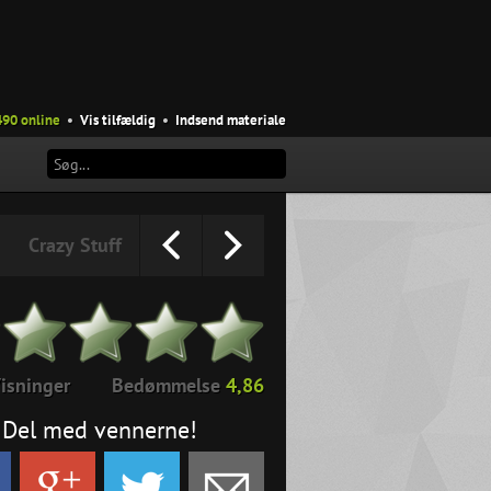
490 online
•
Vis tilfældig
•
Indsend materiale
Crazy Stuff
isninger
Bedømmelse
4,86
Del med vennerne!