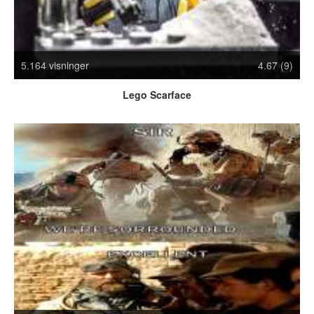
Crazy Stuff
Dyr
Facebook mm.
5.164 visninger
4.67 (9)
Illusioner
Kodak Moments
Lego Scarface
Memes
Mennesker
Nasty Shit!
Owned & Fail!
Rage Face
SMS & Autocorrect
Tattoos
Tegninger
Bedst bedømte
Flest visninger
Mest delte
Mest omtalte