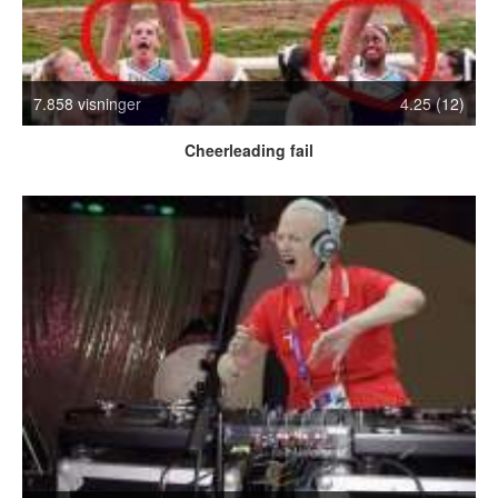
Crazy Stuff
Dyr
Facebook mm.
7.858 visninger
4.25 (12)
Illusioner
Kodak Moments
Cheerleading fail
Memes
Mennesker
Nasty Shit!
Owned & Fail!
Rage Face
SMS & Autocorrect
Tattoos
Tegninger
Bedst bedømte
Flest visninger
Mest delte
Mest omtalte