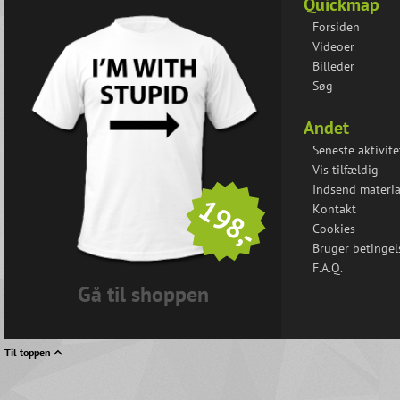
Quickmap
Forsiden
Videoer
Billeder
Søg
Andet
Seneste aktivite
Vis tilfældig
Indsend materia
198,-
Kontakt
Cookies
Bruger betingel
F.A.Q.
Gå til shoppen
Til toppen