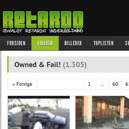
";
FORSIDEN
VIDEOER
BILLEDER
TOPLISTEN
S
Owned & Fail!
(
1.305
)
« Forrige
1
...
60
6