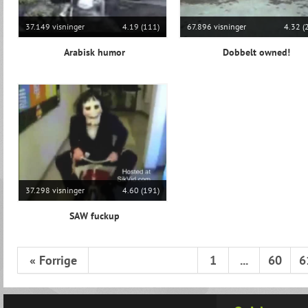
37.149 visninger
4.19 (111)
67.896 visninger
4.32 (
Arabisk humor
Dobbelt owned!
37.298 visninger
4.60 (191)
SAW fuckup
« Forrige
1
...
60
6