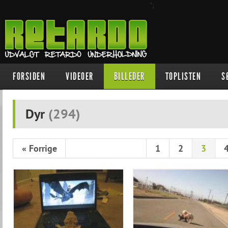
";
FORSIDEN
VIDEOER
BILLEDER
TOPLISTEN
S
Dyr
(
294
)
« Forrige
1
2
3