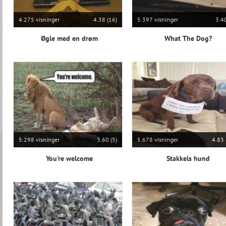
4.275 visninger
4.38 (16)
5.397 visninger
3.40
Øgle med en drøm
What The Dog?
5.298 visninger
3.60 (5)
5.678 visninger
4.83 
You're welcome
Stakkels hund