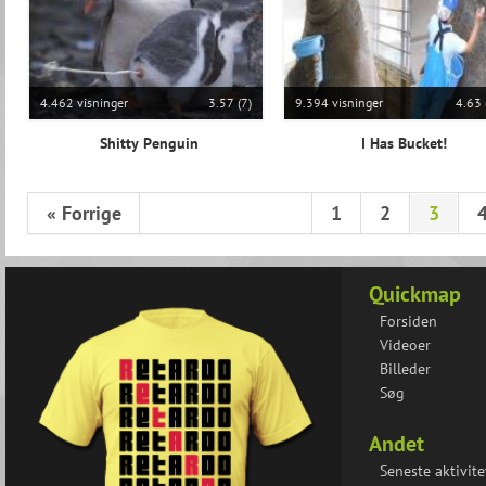
4.462 visninger
3.57 (7)
9.394 visninger
4.63 
Shitty Penguin
I Has Bucket!
« Forrige
1
2
3
Quickmap
Forsiden
Videoer
Billeder
Søg
Andet
Seneste aktivite