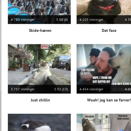
4.780 visninger
3.00 (4)
4.105 visninger
4.38
Skide-hæren
Dat face
3.757 visninger
3.92 (13)
4.454 visninger
4.60
Just chillin
Woah! jeg kan se farver!