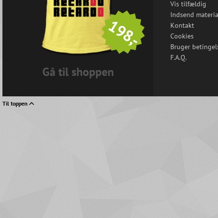
Vis tilfældig
Indsend materia
198,-
Kontakt
Cookies
Bruger betingel
F.A.Q.
Gå til shoppen
Til toppen