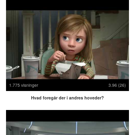
Crazy Stuff
Dyr
Facebook mm.
Illusioner
Kodak Moments
Memes
Mennesker
Nasty Shit!
Owned & Fail!
Rage Face
SMS & Autocorrect
1.775 visninger
3.96 (26)
Tattoos
Hvad foregår der i andres hoveder?
Tegninger
Bedst bedømte
Flest visninger
Mest delte
Mest omtalte