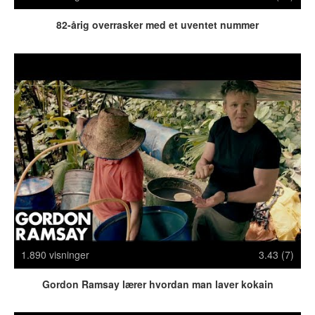
Politi & Militær
Reklamer
82-årig overrasker med et uventet nummer
Rusland
Sketches & Stand-Up
Skjult Kamera & Pranks
Syge Skills
TV & Film
Bedst bedømte
Flest visninger
Mest delte
Mest omtalte
Billeder
1.890 visninger
3.43 (7)
Nyeste billeder
Gordon Ramsay lærer hvordan man laver kokain
Biler & Motor
Computere