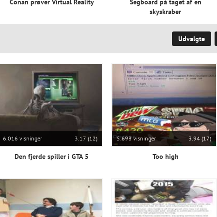
Conan prøver Virtual Reality
Segboard på taget af en
skyskraber
Udvalgte
6.016 visninger
3.17 (12)
5.698 visninger
3.94 (17)
Den fjerde spiller i GTA 5
Too high