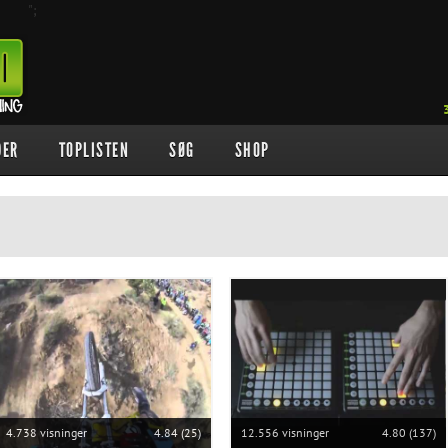
";
DER
TOPLISTEN
SØG
SHOP
4.738 visninger
4.84 (25)
12.556 visninger
4.80 (137)