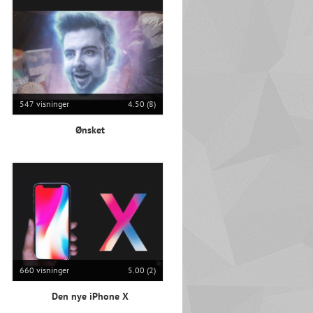
547 visninger
4.50 (8)
Ønsket
660 visninger
5.00 (2)
Den nye iPhone X