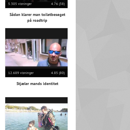
5.305 visninger
4.76 (38)
Sådan klarer man toiletbesøget
på roadtrip
12.689 visninger
4.85 (80)
Stjæler mands identitet