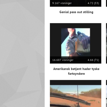
9.167 visninger
4.72 (53)
Genial pass out stilling
16.687 visninger
4.66 (71)
Amerikansk betjent hader tyske
fartsyndere