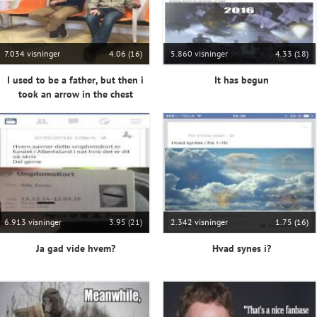
7.034 visninger
4.06 (16)
5.860 visninger
4.33 (18)
I used to be a father, but then i
It has begun
took an arrow in the chest
6.913 visninger
3.95 (21)
2.342 visninger
1.75 (16)
Ja gad vide hvem?
Hvad synes i?