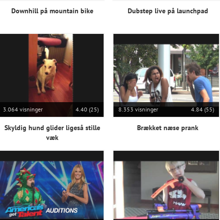
Downhill på mountain bike
Dubstep live på launchpad
3.064 visninger
4.40 (25)
8.353 visninger
4.84 (55)
Skyldig hund glider ligeså stille
Brækket næse prank
væk