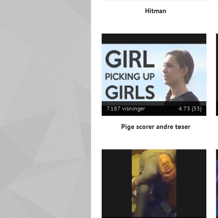
Hitman
7.187 visninger
4.73 (33)
Pige scorer andre tøser