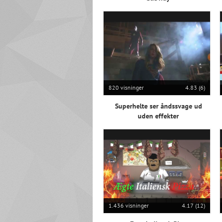
820 visninger
4.83 (6)
Superhelte ser åndssvage ud
uden effekter
1.436 visninger
4.17 (12)