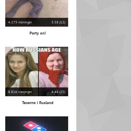
4.273 visninger
3.58 (12)
Party on!
8.816 visninger
4.48 (25)
Tøserne i Rusland