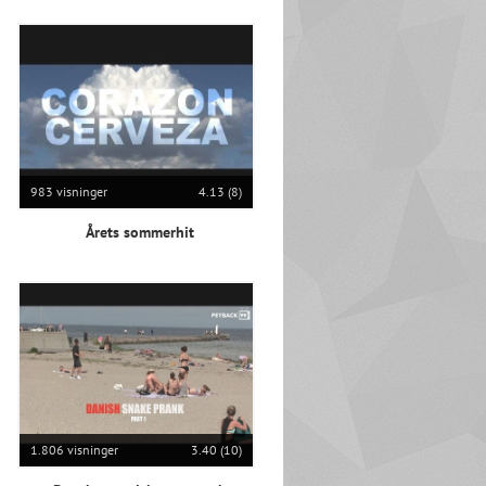
983 visninger
4.13 (8)
Årets sommerhit
1.806 visninger
3.40 (10)