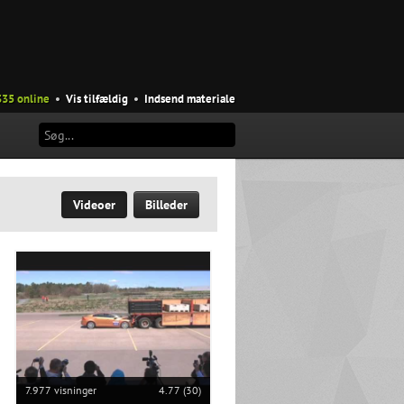
335 online
•
Vis tilfældig
•
Indsend materiale
Videoer
Billeder
7.977 visninger
4.77 (30)