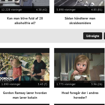
12.228 visninger
4.38 (42)
5.898 visninger
4.85 (81)
Kan man blive fuld af 28
Sådan håndterer man
alkoholfrie øl?
skraldesmidere
Udvalgte
1.890 visninger
3.43 (7)
1.775 visninger
3.96 (26)
Gordon Ramsay lærer hvordan
Hvad foregår der i andres
man laver kokain
hoveder?