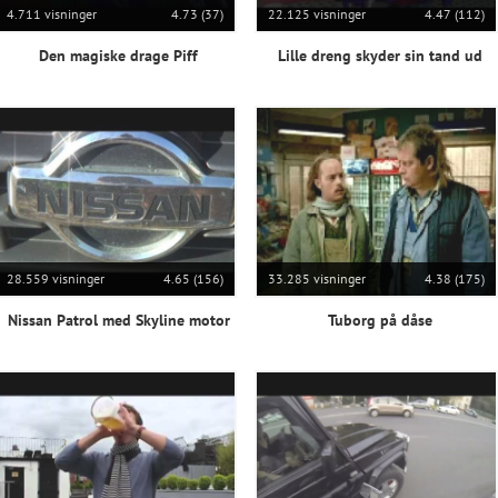
4.711 visninger
4.73 (37)
22.125 visninger
4.47 (112)
Den magiske drage Piff
Lille dreng skyder sin tand ud
28.559 visninger
4.65 (156)
33.285 visninger
4.38 (175)
Nissan Patrol med Skyline motor
Tuborg på dåse