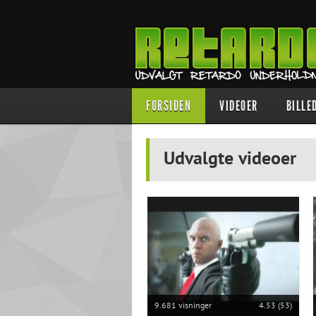
FORSIDEN
VIDEOER
BILLE
Udvalgte videoer
9.681 visninger
4.53 (53)