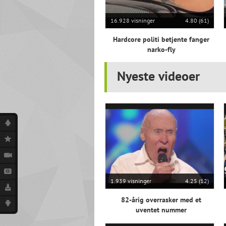
16.928 visninger
4.80 (61)
Hardcore politi betjente fanger
narko-fly
Nyeste videoer
1.939 visninger
4.25 (12)
82-årig overrasker med et
uventet nummer