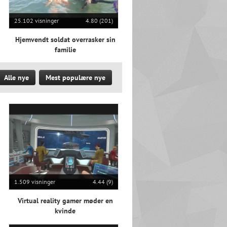
25.102 visninger
4.80 (201)
Hjemvendt soldat overrasker sin
familie
Alle nye
Mest populære nye
1.509 visninger
4.44 (9)
Virtual reality gamer møder en
kvinde