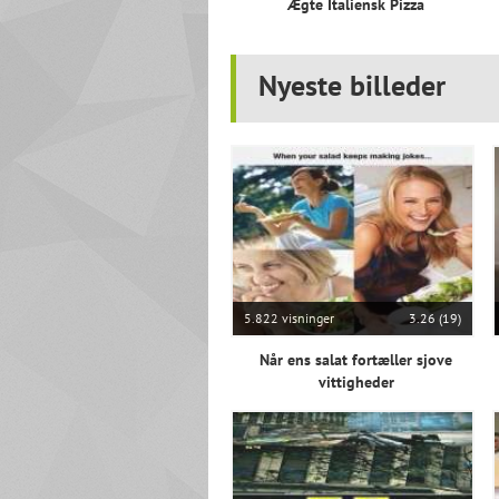
Ægte Italiensk Pizza
Nyeste billeder
5.822 visninger
3.26 (19)
Når ens salat fortæller sjove
vittigheder