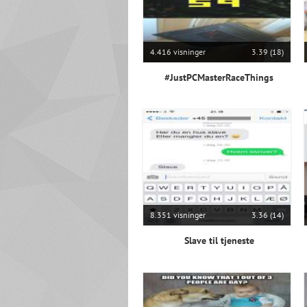
4.416 visninger
3.39 (18)
#JustPCMasterRaceThings
8.351 visninger
3.36 (14)
Slave til tjeneste