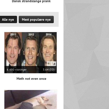
Dansk strandslange prank
Alle nye
Mest populære nye
6.490 visninger
3.64 (22)
Meth not even once