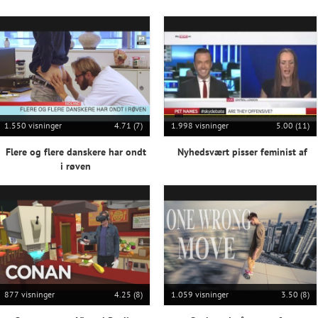
1.550 visninger
4.71 (7)
1.998 visninger
5.00 (11)
Flere og flere danskere har ondt
Nyhedsvært pisser feminist af
i røven
877 visninger
4.25 (8)
1.059 visninger
3.50 (8)