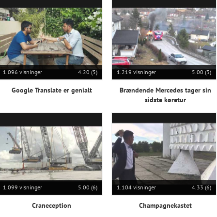
1.096 visninger
4.20 (5)
1.219 visninger
5.00 (3)
Google Translate er genialt
Brændende Mercedes tager sin
sidste køretur
1.099 visninger
5.00 (6)
1.104 visninger
4.33 (6)
Craneception
Champagnekastet