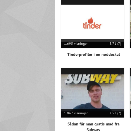
1.695 visninger
3.71 (7)
Tinderprofiler i en nøddeskal
1.067 visninger
2.57 (7)
Sådan får man gratis mad fra
Subway