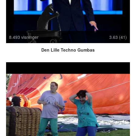
Crazy Stuff
Dyr
Facebook mm.
Illusioner
8.493 visninger
3.63 (41)
Kodak Moments
Memes
Den Lille Techno Gumbas
Mennesker
Nasty Shit!
Owned & Fail!
Rage Face
SMS & Autocorrect
Tattoos
Tegninger
Bedst bedømte
Flest visninger
Mest delte
Mest omtalte