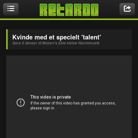
Videoer
Kvinde med et specielt 'talent'
Sara X danser til Mozart’s Eine kleine Nachtmusik
Nyeste videoer
Biler & Motor
Crazy Stuff
Druk & Stoffer
Dyr
Ekstremt Sort!
Gaming & Geeky
Mennesker
Musikbutikken
Nasty Shit!
Owned & Fail!