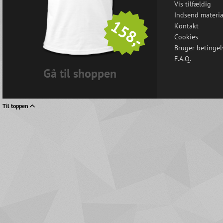
Vis tilfældig
Indsend materia
158,-
Kontakt
Cookies
Bruger betingel
F.A.Q.
Gå til shoppen
Til toppen