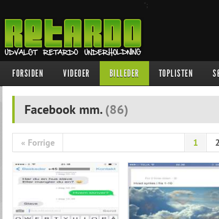
";
FORSIDEN
VIDEOER
BILLEDER
TOPLISTEN
S
Facebook mm.
(
86
)
« Forrige
1