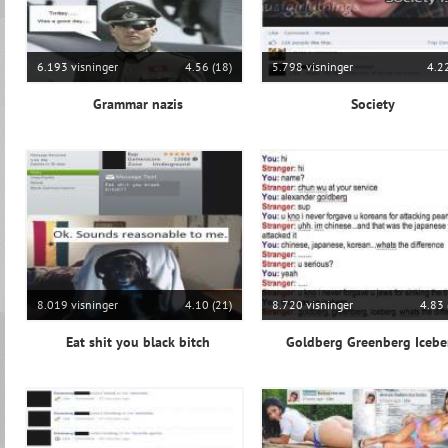
6.193 visninger
4.56 (18)
5.798 visninger
4.22
Grammar nazis
Society
8.019 visninger
4.10 (21)
8.720 visninger
4.83 
Eat shit you black bitch
Goldberg Greenberg Icebe