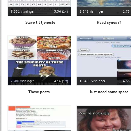
8.351 visninger
3.36 (14)
2.342 visninger
1.75 
Slave til tjeneste
Hvad synes i?
7.380 visninger
4.16 (19)
10.489 visninger
4.65 
These posts...
Just need some space