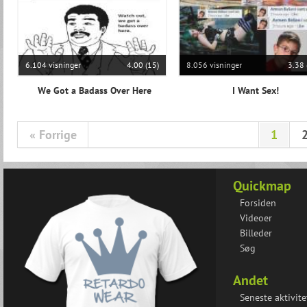
6.104 visninger
4.00 (15)
8.056 visninger
3.38 
We Got a Badass Over Here
I Want Sex!
« Forrige
1
Quickmap
Forsiden
Videoer
Billeder
Søg
Andet
Seneste aktivite