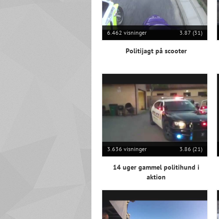
6.462 visninger
3.87 (31)
Politijagt på scooter
3.636 visninger
3.86 (21)
14 uger gammel politihund i
aktion