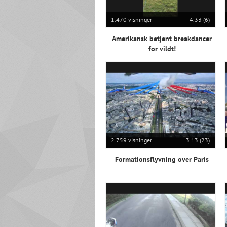
1.470 visninger
4.33 (6)
Amerikansk betjent breakdancer
for vildt!
2.759 visninger
3.13 (23)
Formationsflyvning over Paris