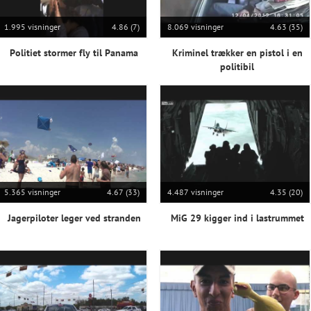
1.995 visninger
4.86 (7)
8.069 visninger
4.63 (35)
Politiet stormer fly til Panama
Kriminel trækker en pistol i en
politibil
5.365 visninger
4.67 (33)
4.487 visninger
4.35 (20)
Jagerpiloter leger ved stranden
MiG 29 kigger ind i lastrummet