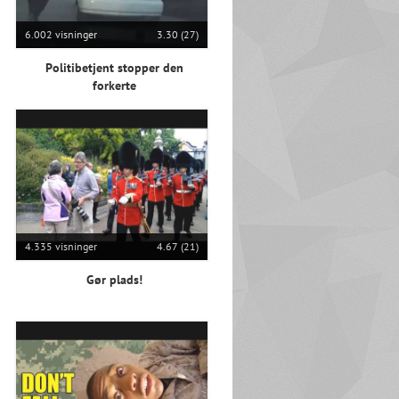
6.002 visninger
3.30 (27)
Politibetjent stopper den
forkerte
4.335 visninger
4.67 (21)
Gør plads!