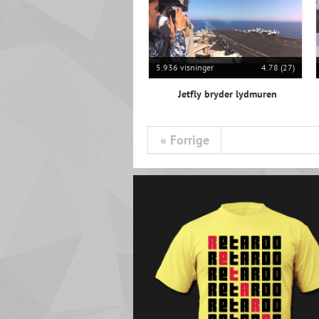
5.936 visninger
4.78 (27)
Jetfly bryder lydmuren
« Forrige