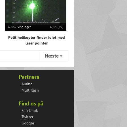
4.862 visninger
4.83 (29)
Politihelikopter finder idiot med
laser pointer
Næste »
Partnere
Amino
Multiflash
Find os på
Facebook
Twitter
Google+