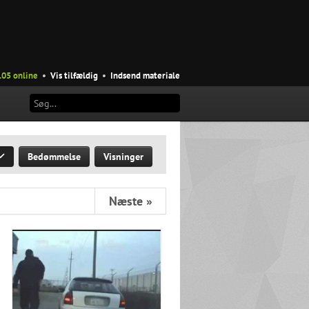
105 online
•
Vis tilfældig
•
Indsend materiale
Bedømmelse
Visninger
Næste »