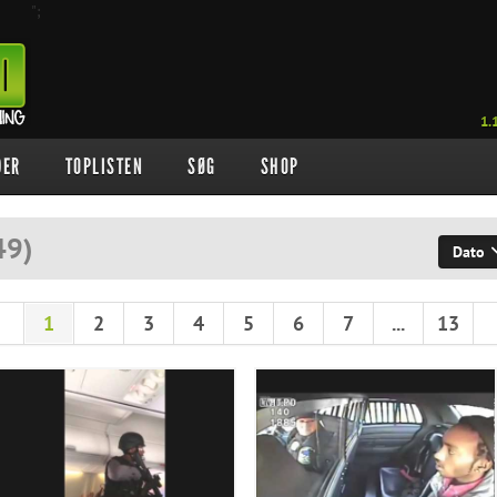
";
1.
DER
TOPLISTEN
SØG
SHOP
49
)
Dato
1
2
3
4
5
6
7
...
13