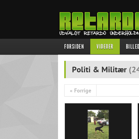
FORSIDEN
VIDEOER
BILLE
Politi & Militær
(
2
« Forrige