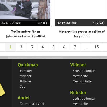
3.167 visninger
4.84 (31)
6.460 visninger
4.50 (26)
Trafiksyndere får en
Motorcyklist prøver at stikke af
juleoverraskelse af politiet
fra politiet
1
2
3
4
5
6
7
...
13
Quickmap
Videoer
Forsiden
Bedst bedømte
Videoer
Mest delte
Billeder
Mest omtalte
Søg
Billeder
Andet
Bedst bedømte
Seneste aktivitet
Mest delte