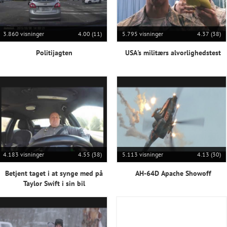
3.860 visninger
4.00 (11)
5.795 visninger
4.37 (38)
Politijagten
USA's militærs alvorlighedstest
4.183 visninger
4.55 (38)
5.113 visninger
4.13 (30)
Betjent taget i at synge med på
AH-64D Apache Showoff
Taylor Swift i sin bil