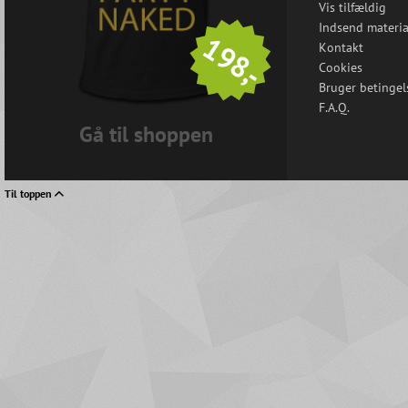
Vis tilfældig
Indsend materia
198,-
Kontakt
Cookies
Bruger betingel
F.A.Q.
Gå til shoppen
Til toppen