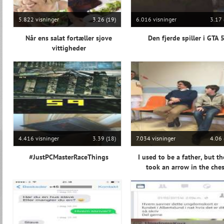
5.822 visninger
3.26 (19)
6.016 visninger
3.17 
Når ens salat fortæller sjove
Den fjerde spiller i GTA 
vittigheder
4.416 visninger
3.39 (18)
7.034 visninger
4.06 
#JustPCMasterRaceThings
I used to be a father, but th
took an arrow in the ches