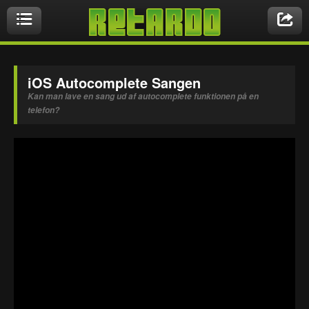
Videoer
iOS Autocomplete Sangen
Kan man lave en sang ud af autocomplete funktionen på en
telefon?
Nyeste videoer
Biler & Motor
Crazy Stuff
Druk & Stoffer
Dyr
Ekstremt Sort!
Gaming & Geeky
Mennesker
Musikbutikken
Nasty Shit!
Owned & Fail!