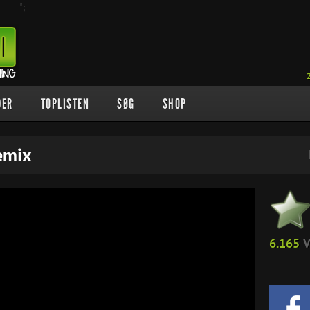
";
DER
TOPLISTEN
SØG
SHOP
emix
6.165
V