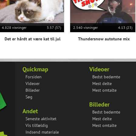
4.828 visninger
3.57 (37)
2.540 visninger
4.13 (23)
Det er hårdt at være kat til jul
Thundersnow autotune mix
Quickmap
Videoer
Forsiden
Bedst bedømte
Videoer
Mest delte
Billeder
Mest omtalte
Søg
Billeder
Andet
Bedst bedømte
Seneste aktivitet
Mest delte
Vis tilfældig
Mest omtalte
Indsend materiale