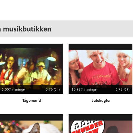
n musikbutikken
5.007 visninger
3.76 (34)
10.987 visninger
3.78 (69)
Tågemund
Julekugler