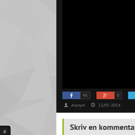
45
0
Anonym
22/05-2014
Skriv en kommenta