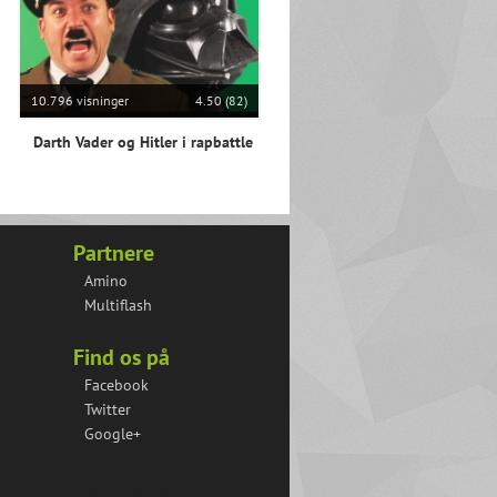
10.796 visninger
4.50 (82)
Darth Vader og Hitler i rapbattle
Partnere
Amino
Multiflash
Find os på
Facebook
Twitter
Google+
iPhone ringetone remix