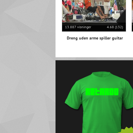
13.887 visninger
4.68 (132)
Dreng uden arme spiller guitar