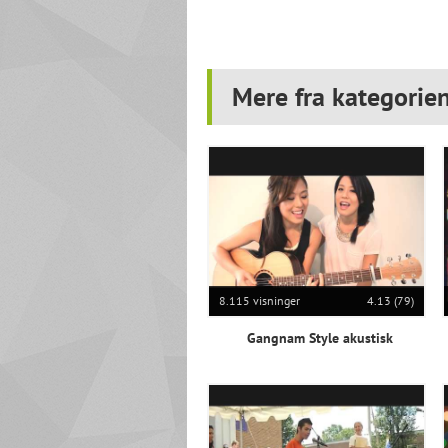
Mere fra kategorie
8.115 visninger
4.13 (79)
Gangnam Style akustisk