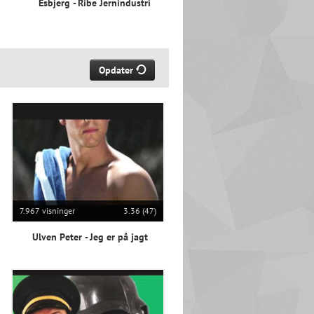
Esbjerg - Ribe Jernindustri
Opdater
7.967 visninger
3.36 (47)
Ulven Peter - Jeg er på jagt