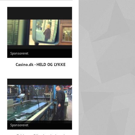
Sponsoreret
Casino.dk - HELD OG LYKKE
Sponsoreret