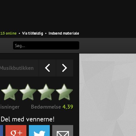
215 online
•
Vis tilfældig
•
Indsend materiale
Musikbutikken
isninger
Bedømmelse
4,39
Del med vennerne!