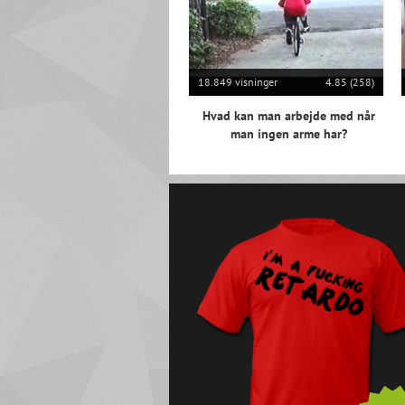
18.849 visninger
4.85 (258)
Hvad kan man arbejde med når
man ingen arme har?