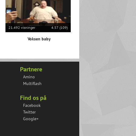
21.492 visninger
4.57 (109)
Voksen baby
Partnere
Amino
Multiflash
Find os på
Facebook
Twitter
Google+
20 ting man bør sige oftere