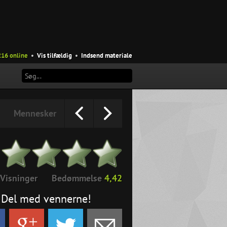
216 online
•
Vis tilfældig
•
Indsend materiale
Mennesker
Visninger
Bedømmelse
4,42
Del med vennerne!