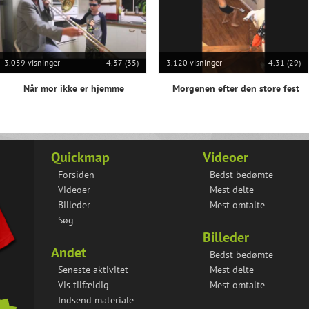
3.059 visninger
4.37 (35)
3.120 visninger
4.31 (29)
Når mor ikke er hjemme
Morgenen efter den store fest
Quickmap
Videoer
Forsiden
Bedst bedømte
Videoer
Mest delte
Billeder
Mest omtalte
Søg
Billeder
Andet
Bedst bedømte
Seneste aktivitet
Mest delte
Vis tilfældig
Mest omtalte
Indsend materiale