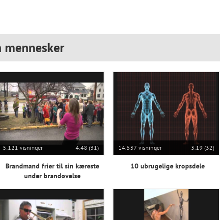
n mennesker
5.121 visninger
4.48 (31)
14.537 visninger
3.19 (32)
Brandmand frier til sin kæreste
10 ubrugelige kropsdele
under brandøvelse