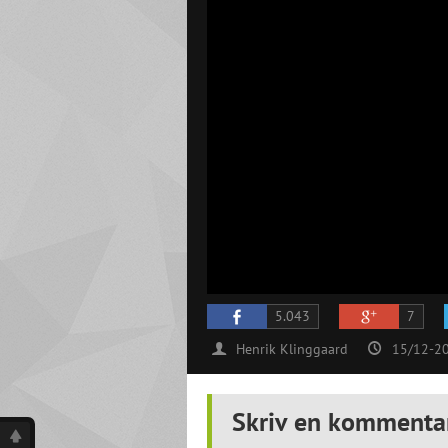
5.043
7
Henrik Klinggaard
15/12-2
Skriv en kommenta