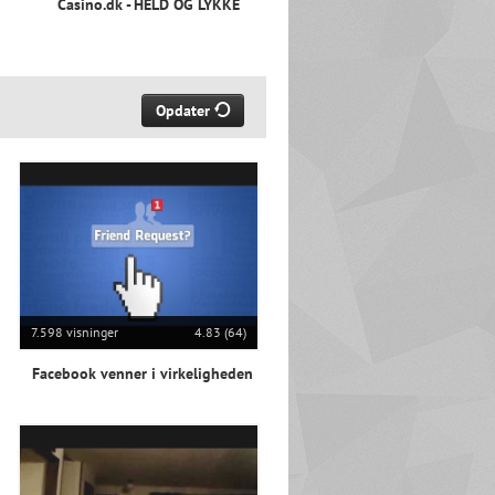
Casino.dk - HELD OG LYKKE
Opdater
7.598 visninger
4.83 (64)
Facebook venner i virkeligheden