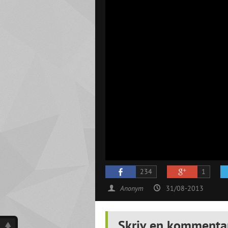
234
1
Anonym
31/08-2013
Skriv en kommenta