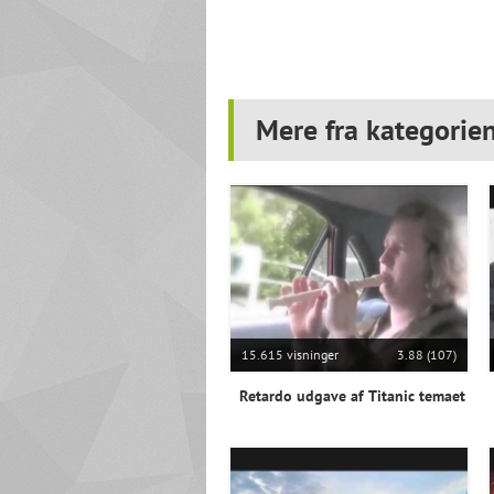
Mere fra kategorie
15.615 visninger
3.88 (107)
Retardo udgave af Titanic temaet