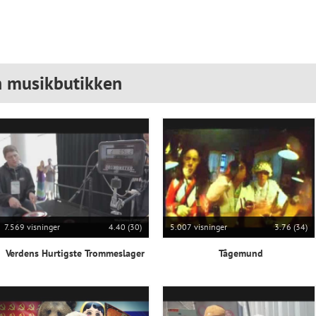
n musikbutikken
7.569 visninger
4.40 (30)
5.007 visninger
3.76 (34)
Verdens Hurtigste Trommeslager
Tågemund