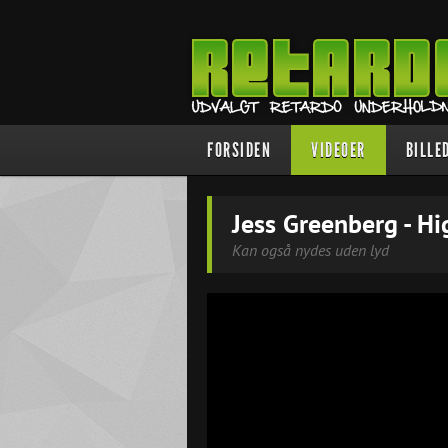
FORSIDEN
VIDEOER
BILLE
Jess Greenberg - H
Kan også nydes uden lyd