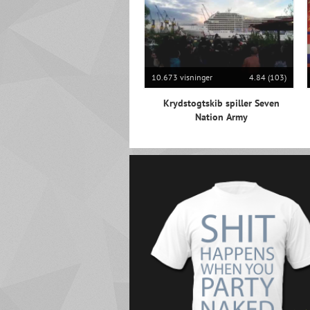
10.673 visninger
4.84 (103)
Krydstogtskib spiller Seven
Nation Army