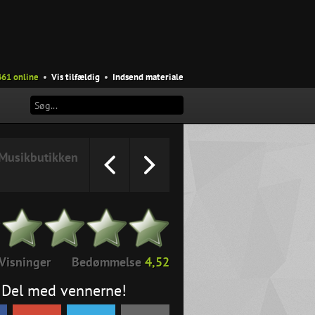
461 online
•
Vis tilfældig
•
Indsend materiale
Musikbutikken
Visninger
Bedømmelse
4,52
Del med vennerne!