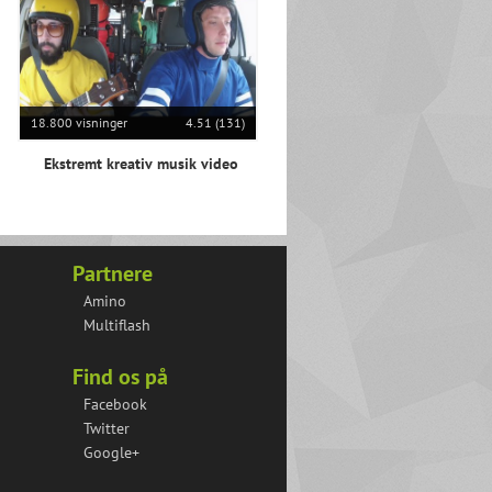
18.800 visninger
4.51 (131)
Ekstremt kreativ musik video
Partnere
Amino
Multiflash
Find os på
Facebook
Twitter
Google+