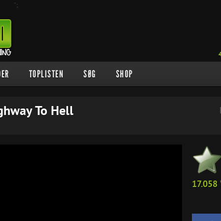
";
DER
TOPLISTEN
SØG
SHOP
ighway To Hell
17.058