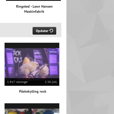
Ringsted - Leon Hansen
Maskinfabrik
Opdater
1.917 visninger
2.38 (16)
Påskekylling rock