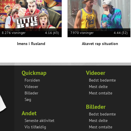
8.276 visninger
4.16 (43)
7.970 visninger
4.44 (32)
Imens i Rusland
Akavet rap situation
Quickmap
Videoer
Forsiden
Bedst bedømte
Videoer
Mest delte
Billeder
Mest omtalte
Søg
Billeder
Andet
Bedst bedømte
Seneste aktivitet
Mest delte
Vis tilfældig
Mest omtalte