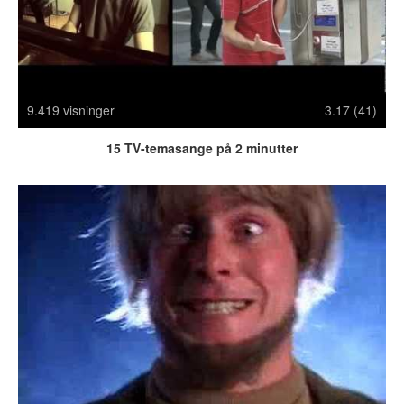
Crazy Stuff
Dyr
Facebook mm.
Illusioner
9.419 visninger
3.17 (41)
Kodak Moments
Memes
15 TV-temasange på 2 minutter
Mennesker
Nasty Shit!
Owned & Fail!
Rage Face
SMS & Autocorrect
Tattoos
Tegninger
Bedst bedømte
Flest visninger
Mest delte
Mest omtalte