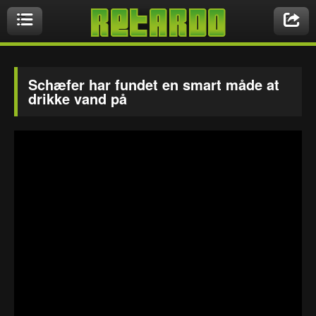
Videoer
Schæfer har fundet en smart måde at
drikke vand på
Nyeste videoer
Biler & Motor
Crazy Stuff
Druk & Stoffer
Dyr
Ekstremt Sort!
Gaming & Geeky
Mennesker
Musikbutikken
Nasty Shit!
Owned & Fail!