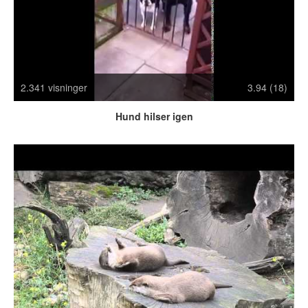
Crazy Stuff
Dyr
Facebook mm.
Illusioner
Kodak Moments
2.341 visninger
3.94 (18)
Memes
Hund hilser igen
Mennesker
Nasty Shit!
Owned & Fail!
Rage Face
SMS & Autocorrect
Tattoos
Tegninger
Bedst bedømte
Flest visninger
Mest delte
Mest omtalte