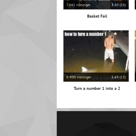
7.241 visninger
3.80 (10)
Basket Fail
6.900 visninger
3.69 (13)
Turn a number 1 into a 2