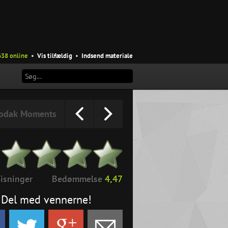
638 online
•
Vis tilfældig
•
Indsend materiale
odak Moments
isninger
Bedømmelse
4,47
Del med vennerne!