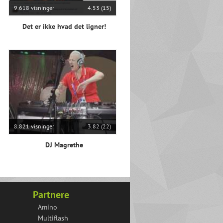
9.618 visninger
4.53 (15)
Det er ikke hvad det ligner!
8.821 visninger
3.82 (22)
DJ Magrethe
Partnere
Amino
Multiflash