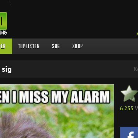
";
DER
TOPLISTEN
SØG
SHOP
 sig
K
6.255
V