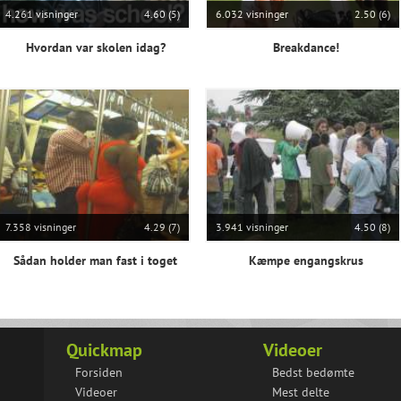
4.261 visninger
4.60 (5)
6.032 visninger
2.50 (6)
Hvordan var skolen idag?
Breakdance!
7.358 visninger
4.29 (7)
3.941 visninger
4.50 (8)
Sådan holder man fast i toget
Kæmpe engangskrus
Quickmap
Videoer
Forsiden
Bedst bedømte
Videoer
Mest delte