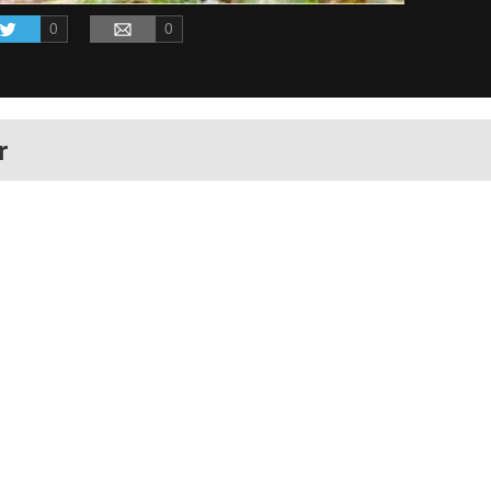
0
0
r