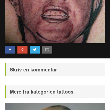
Politi & Militær
Reklamer
Rusland
Sketches & Stand-Up
Skjult Kamera & Pranks
Syge Skills
TV & Film
Bedst bedømte
Flest visninger
Mest delte
Mest omtalte
Skriv en kommentar
Billeder
Mere fra kategorien tattoos
Nyeste billeder
Biler & Motor
Computere