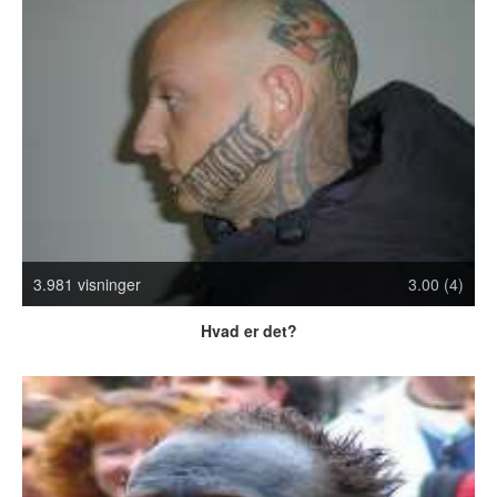
Crazy Stuff
Dyr
Facebook mm.
Illusioner
Kodak Moments
Memes
Mennesker
Nasty Shit!
Owned & Fail!
Rage Face
3.981 visninger
3.00 (4)
SMS & Autocorrect
Hvad er det?
Tattoos
Tegninger
Bedst bedømte
Flest visninger
Mest delte
Mest omtalte