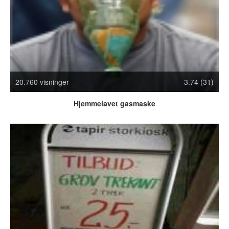
Crazy Stuff
Dyr
Facebook mm.
Illusioner
Kodak Moments
Memes
20.760 visninger
3.74 (31)
Mennesker
Nasty Shit!
Hjemmelavet gasmaske
Owned & Fail!
Rage Face
SMS & Autocorrect
Tattoos
Tegninger
Bedst bedømte
Flest visninger
Mest delte
Mest omtalte