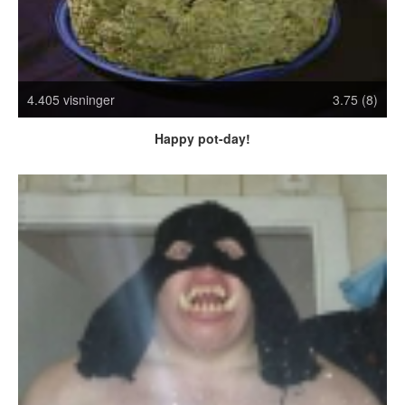
Crazy Stuff
Dyr
Facebook mm.
Illusioner
4.405 visninger
3.75 (8)
Kodak Moments
Memes
Happy pot-day!
Mennesker
Nasty Shit!
Owned & Fail!
Rage Face
SMS & Autocorrect
Tattoos
Tegninger
Bedst bedømte
Flest visninger
Mest delte
Mest omtalte