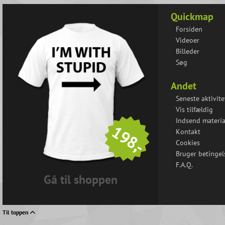
Quickmap
Forsiden
Videoer
Billeder
Søg
Andet
Seneste aktivite
Vis tilfældig
Indsend materia
198,-
Kontakt
Cookies
Bruger betingel
F.A.Q.
Gå til shoppen
Til toppen