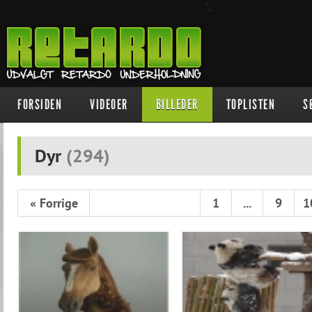
";
FORSIDEN
VIDEOER
BILLEDER
TOPLISTEN
S
Dyr
(
294
)
« Forrige
1
...
9
1