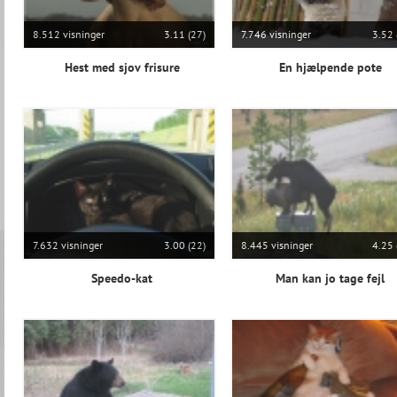
8.512 visninger
3.11 (27)
7.746 visninger
3.52 
Hest med sjov frisure
En hjælpende pote
7.632 visninger
3.00 (22)
8.445 visninger
4.25 
Speedo-kat
Man kan jo tage fejl