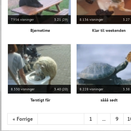
7.956 visninger
3.21 (29)
8.136 visninger
3.27 
Bjørnetime
Klar til weekenden
8.330 visninger
3.40 (20)
8.228 visninger
3.38 
Tørstigt får
sååå sødt
« Forrige
1
...
9
1