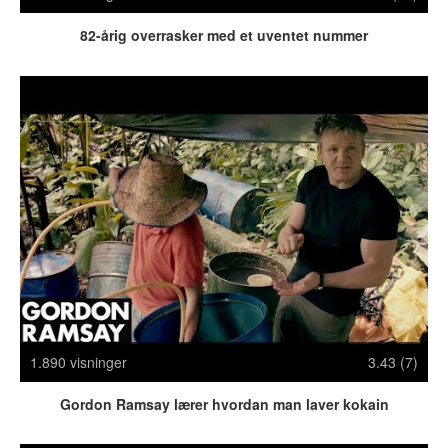
Politi & Militær
Reklamer
82-årig overrasker med et uventet nummer
Rusland
Sketches & Stand-Up
Skjult Kamera & Pranks
Syge Skills
TV & Film
Bedst bedømte
Flest visninger
Mest delte
Mest omtalte
Billeder
1.890 visninger
3.43 (7)
Nyeste billeder
Gordon Ramsay lærer hvordan man laver kokain
Biler & Motor
Computere