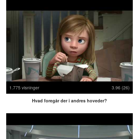
Crazy Stuff
Dyr
Facebook mm.
Illusioner
Kodak Moments
Memes
Mennesker
Nasty Shit!
Owned & Fail!
Rage Face
SMS & Autocorrect
1.775 visninger
3.96 (26)
Tattoos
Hvad foregår der i andres hoveder?
Tegninger
Bedst bedømte
Flest visninger
Mest delte
Mest omtalte