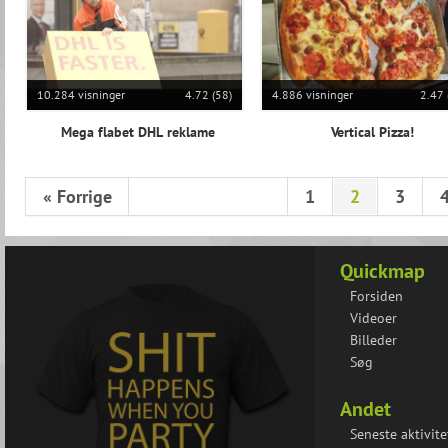
10.284 visninger
4.72 (58)
4.886 visninger
2.47 
Mega flabet DHL reklame
Vertical Pizza!
« Forrige
1
2
3
Quickmap
Forsiden
Videoer
Billeder
Søg
Andet
Seneste aktivite