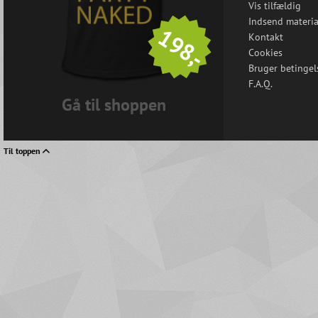
Vis tilfældig
Indsend materia
198,-
Kontakt
Cookies
Bruger betingel
F.A.Q.
Gå til shoppen
Til toppen