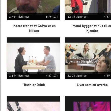
2.764 visninger
3.76 (17)
2.643 visninger
4.57 
Indere tror at et GoPro er en
Mand bygger et hus til e
kikkert
hjemløs
2.654 visninger
4.47 (17)
2.108 visninger
4.39 
Truth or Drink
Livet som en overbo