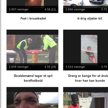
2.937 visninger
4.38 (21)
2.896 visninger
3.73 
Fest i brusebadet
6-årig stjæler bil
2.639 visninger
4.35 (20)
3.323 visninger
3.79 
Skraldemænd tager et spil
Dreng er bange for at dru
bordfodbold
hvor han kan bunde