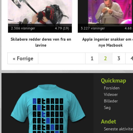
2.386 visninger
4.79 (19)
3.227 visninger
4.68 
Skiløbere redder deres ven fra en
Apple ingeniør snakker om
lavine
nye Macbook
« Forrige
1
2
3
Quickmap
Forsiden
Videoer
Billeder
Søg
Andet
Seneste aktivite