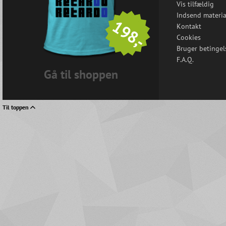
Vis tilfældig
Indsend materia
198,-
Kontakt
Cookies
Bruger betingel
F.A.Q.
Gå til shoppen
Til toppen