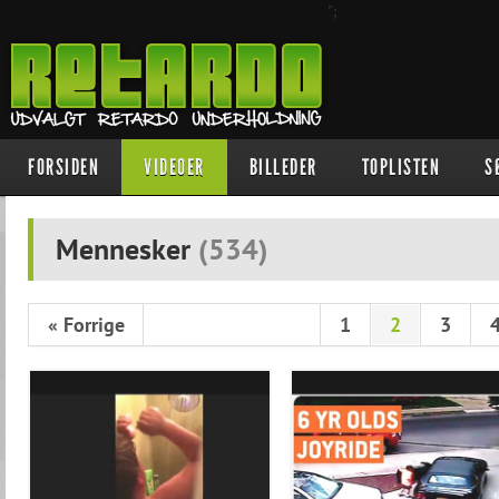
";
FORSIDEN
VIDEOER
BILLEDER
TOPLISTEN
S
Mennesker
(
534
)
« Forrige
1
2
3